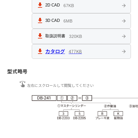
2D CAD
67KB
遠心クラッチ
3D CAD
6MB
遠心ブレーキ
取扱説明書
320KB
カタログ
477KB
トルクレリーサ
型式略号
負荷試験機
レールクランパ
ディスク
配管部品