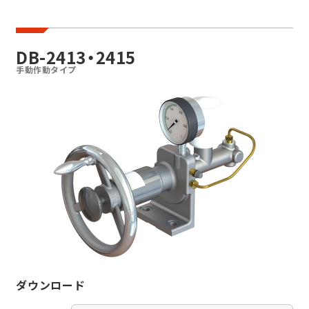
油圧発生装置
DB-2413・2415
エアーブースタ
手動作動タイプ
イーブースタ
マニュアルブースタ
DB-2413・2415
油圧ユニット
フートペダル
ユニット
コンビネーション
ユニット
ダウンロード
ハンドレバー
ユニット