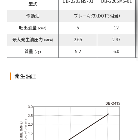
DB-2203MS-01
DB-2205MS-01
型式
作動油
ブレーキ液（DOT3相当）
吐出油量
5
12
（cm
）
3
最大発生油圧力
2.65
2.47
（MPa）
質量
5.2
6.0
（kg）
発生油圧