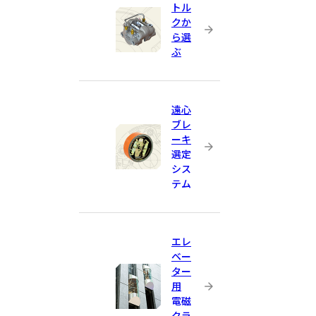
トル
クか
ら選
ぶ
遠心
ブレ
ーキ
選定
シス
テム
エレ
ベー
ター
用
電磁
クラ