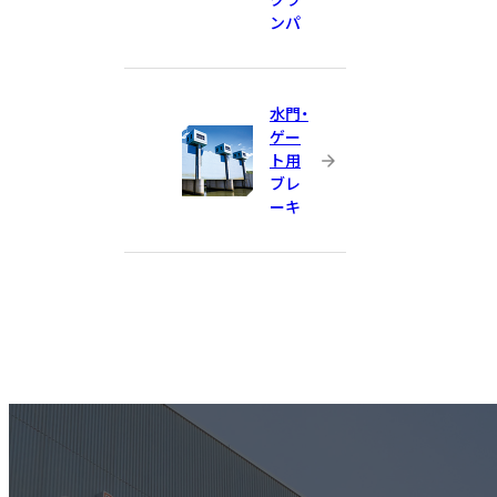
ンパ
水門・
ゲー
ト用
ブレ
ーキ