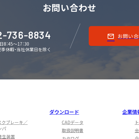
お問い合わせ
2-736-8834
お問い合
日8：45～17：30
夏季休暇・当社休業日を除く
ダウンロード
企業情
スクブレーキ／
CADデータ
ト
ンパ
取扱説明書
会
発生装置
カタログ
企