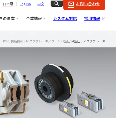
search
mail_outline
お問い合わせ
日本語
English
中文
ちの事業
企業情報
カスタム対応
採用情報
HOME
製品情報
ディスクブレーキ／クランパ
空圧
SA空圧ディスクブレーキ