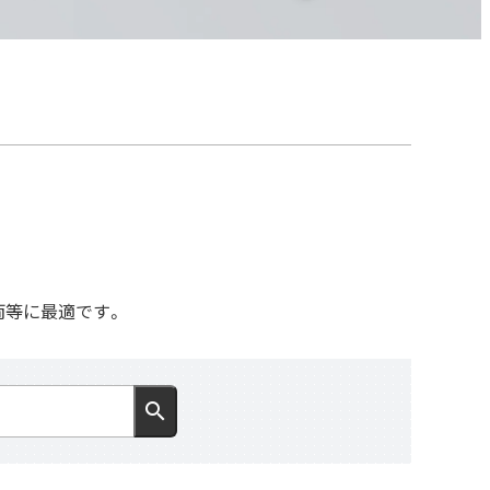
両等に最適です。
search