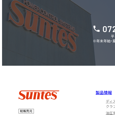
07
平
※年末年始・
製品情報
ディ
クラ
総販売元
油圧