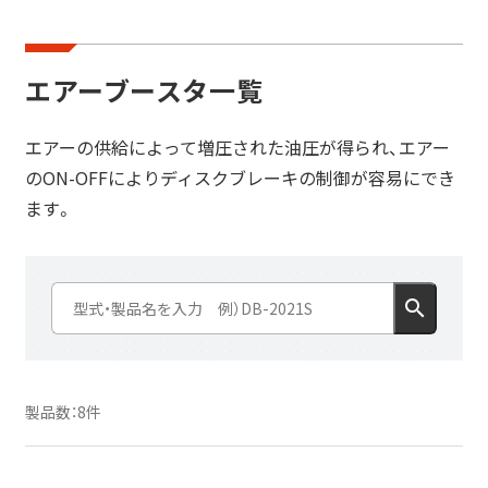
油圧発生装置
エアーブースタ一覧
エアーブースタ
DB-3223A
エアーの供給によって増圧された油圧が得られ、エアー
のON-OFFによりディスクブレーキの制御が容易にでき
DB-3233A
ます。
DB-3246A
DB-3255A
search
DB-3256A
製品数：8件
DB-3277A
DB-2334A