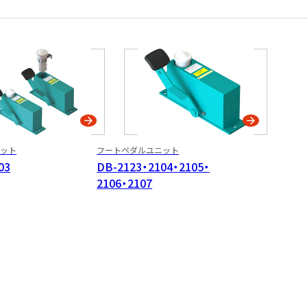
ット
フートペダル
ユニット
03
DB-2123・2104・2105・
2106・2107