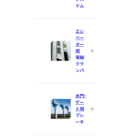
テム
エレ
ベー
ター
用
電磁
クラ
ンパ
水門・
ゲー
ト用
ブレ
ーキ