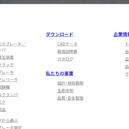
ダウンロード
企業情
スクブレーキ／
CADデータ
ト
ンパ
取扱説明書
会
発生装置
カタログ
企
クラッチ
品
ブレーキ
私たちの事業
サ
クレリーサ
設計・技術開発
試験機
生産体制
ルクランパ
品質・安全管理
スク
部品
クから選ぶ
ブレーキ選定