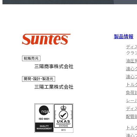
製品情報
ディ
クラ
総販売元
油圧
三陽商事株式会社
遠心
遠心
開発・設計・製造元
トル
三陽工業株式会社
負荷
レー
ディ
配管
トル
遠心