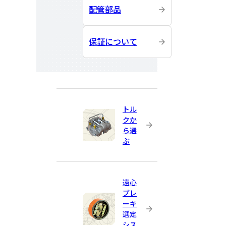
配管部品
保証について
トル
クか
ら選
ぶ
遠心
ブレ
ーキ
選定
シス