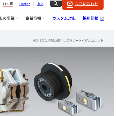
search
mail_outline
お問い合わせ
日本語
English
中文
ちの事業
企業情報
カスタム対応
採用情報
HOME
製品情報
油圧発生装置
フートペダルユニット