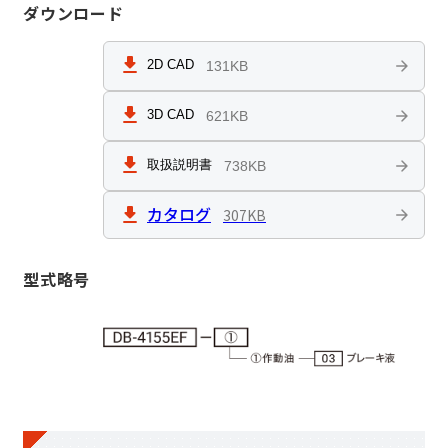
ダウンロード
DB-4154EFT
2D CAD
131KB
電源ボックス（AP-2403）
3D CAD
621KB
マニュアルブースタ
取扱説明書
738KB
油圧ユニット
カタログ
307KB
フートペダル
ユニット
型式略号
コンビネーション
ユニット
ハンドレバー
ユニット
遠心クラッチ