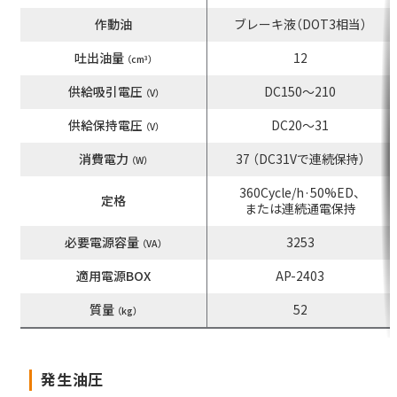
作動油
ブレーキ液（DOT3相当）
水門・ゲート用
ブレーキ
吐出油量
12
（cm
）
3
供給吸引電圧
DC150～210
（V）
供給保持電圧
DC20～31
（V）
Close
消費電力
37 （DC31Vで連続保持）
（W）
360Cycle/h·50%ED、
定格
または連続通電保持
必要電源容量
3253
（VA）
適用電源BOX
AP-2403
質量
52
（kg）
発生油圧