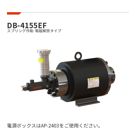
油圧発生装置
DB-4155EF
エアーブースタ
スプリング作動 電磁解放タイプ
イーブースタ
DB-4133EF
DB-4143EF
DB-4154EF
DB-4155EF
DB-4134EFT
電源ボックスはAP-2403をご使用ください。
DB-4144EFT