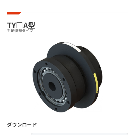
油圧発生装置
TY□A型
遠心クラッチ
手動復帰タイプ
遠心ブレーキ
トルクレリーサ
TX型トルクレリーサ
TY型トルクレリーサ
TY□A型
ダウンロード
TY□D型