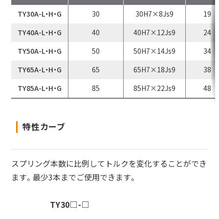
TY30A-L・H・G
30
30H7×8Js9
19
TY40A-L・H・G
40
40H7×12Js9
24
TY50A-L・H・G
50
50H7×14Js9
34
TY65A-L・H・G
65
65H7×18Js9
38
TY85A-L・H・G
85
85H7×22Js9
48
特性カーブ
スプリング本数に比例してトルクを変化することができ
ます。最少3本までご使用できます。
TY30□-□