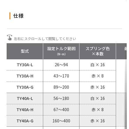
仕様
設定トルク範囲
スプリング色
最
型式
×本数
（N・m）
TY30A-L
26～94
白 × 16
TY30A-H
43～170
赤 × 8
TY30A-G
89～200
赤 × 16
TY40A-L
56～180
白 × 16
TY40A-H
67～400
赤 × 8
TY40A-G
160～400
赤 × 16