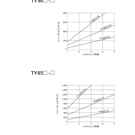
TY50□-□
TY65□-□