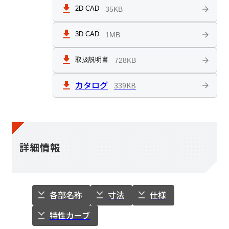
TY□AR型
2D CAD
35KB
3D CAD
1MB
ON, OFFシフター
取扱説明書
728KB
ローラーチェーン用スプロケット
カタログ
339KB
構造と作動原理
TV型トルクレリーサ
詳細情報
SE型トルクレリーサ
負荷試験機
各部名称
寸法
仕様
レールクランパ
特性カーブ