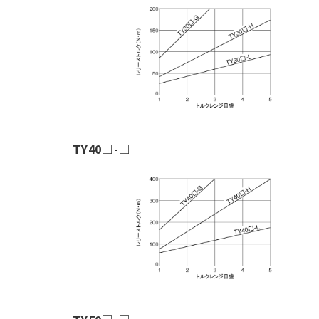
TY40□-□