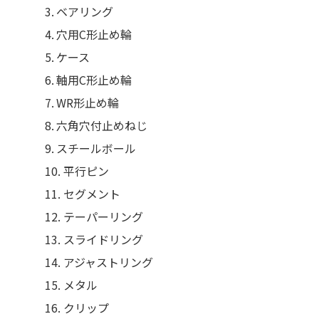
ベアリング
穴用C形止め輪
ケース
軸用C形止め輪
エレベーター用
電磁クランパ
WR形止め輪
六角穴付止めねじ
スチールボール
平行ピン
水門・ゲート用
ブレーキ
セグメント
テーパーリング
スライドリング
Close
アジャストリング
メタル
クリップ