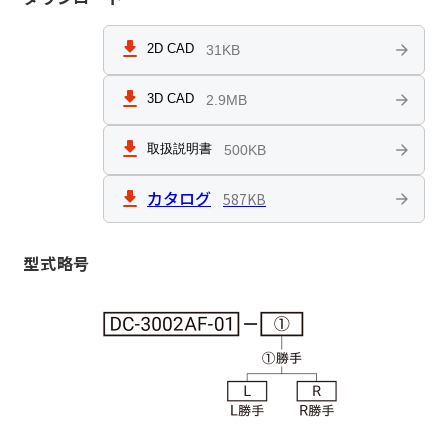
メンテナンス部品
2D CAD
31KB
3D CAD
2.9MB
油圧発生装置
取扱説明書
500KB
遠心クラッチ
カタログ
587KB
遠心ブレーキ
型式略号
トルクレリーサ
負荷試験機
レールクランパ