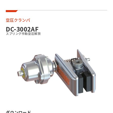
油圧
空圧
空圧クランパ
DC-3002AF
空圧ディスクブレーキ
スプリング作動空圧解放
SA空圧ディスク
ブレーキ
空圧クランパ
DC-3005AF
DC-3002AF
空圧ポジクランパ
メカニカル
電磁
ダウンロード