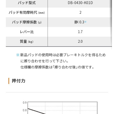
パッド型式
DB-0430-K01D
パッド有効摩耗代
2
（mm）
パッド摩擦係数
静：0.3
※
（μ）
レバー比
1.7
質量
2.0
（kg）
新品パッドの使用時は必要ブレーキトルクを得るため
に擦り合わせを行って下さい。
仕様欄の摩擦係数は「擦り合わせ後」の値です。
押付力