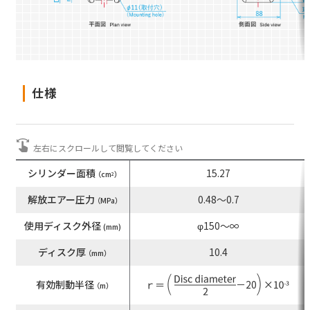
遠心ブレーキ
選定システム
仕様
エレベーター用
電磁クランパ
シリンダー面積
15.27
（cm
）
2
水門・ゲート用
ブレーキ
解放エアー圧力
0.48～0.7
（MPa）
使用ディスク外径
φ150～∞
(mm)
ディスク厚
10.4
（mm）
Close
有効制動半径
－20
（m）