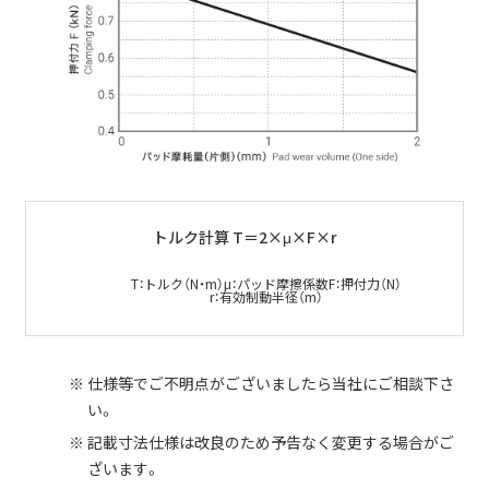
トルク計算 T＝2×μ×F×r
T：トルク（N・m）
μ：パッド摩擦係数
F：押付力（N）
r：有効制動半径（m）
仕様等でご不明点がございましたら当社にご相談下さ
い。
記載寸法仕様は改良のため予告なく変更する場合がご
ざいます。