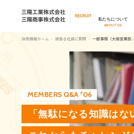
私たちについて
ABOUT US
採用情報ホーム
頑張る社員に質問
一般事務（大阪営業部／
MEMBERS Q&A
06
#
「無駄になる知識はな