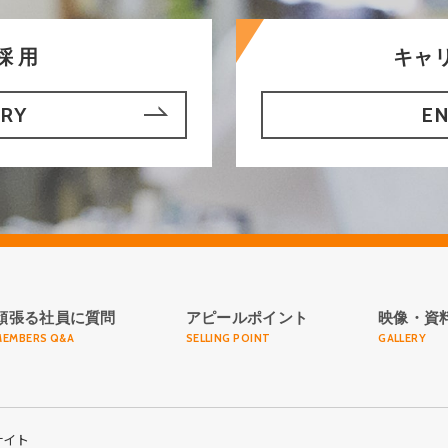
採用
キャ
RY
E
頑張る社員に質問
アピールポイント
映像・資
MEMBERS Q&A
SELLING POINT
GALLERY
サイト