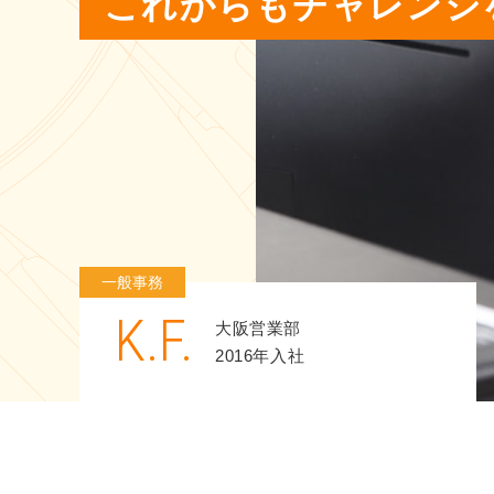
これからも
チャレンジ
一般事務
K.F.
大阪営業部
2016年入社